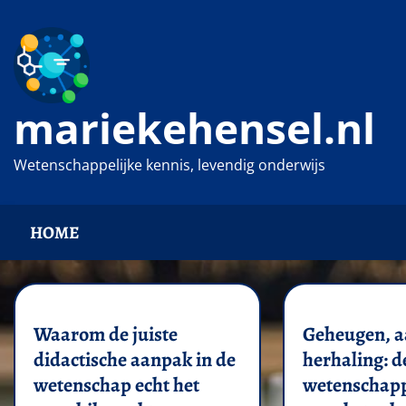
Ga
naar
de
inhoud
mariekehensel.nl
Wetenschappelijke kennis, levendig onderwijs
HOME
Waarom de juiste
Geheugen, a
didactische aanpak in de
herhaling: d
wetenschap echt het
wetenschapp