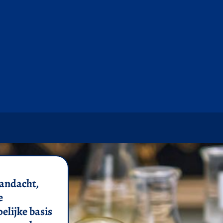
andacht,
e
elijke basis